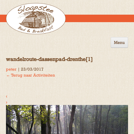
Menu
Home
wandelroute-dassenpad-drenthe[1]
de B&B
peter
|
23/03/2017
←
Terug naar Activiteiten
Omgeving
Activiteiten
‹
Gastenboek
›
Reserveren
Contact