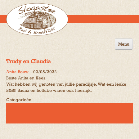
Menu
Home
Trudy en Claudia
de B&B
Anita Bouw
|
02/05/2022
Beste Anita en Kees,
Omgeving
Wat hebben wij genoten van jullie paradijsje. Wat een leuke
B&B!! Sauna en hottube waren ook heerlijk.
Activiteiten
Categorieën:
Gastenboek
Reserveren
Contact