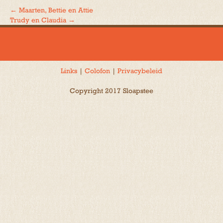
←
Maarten, Bettie en Attie
Bericht
Trudy en Claudia
→
navigatie
Links
|
Colofon
|
Privacybeleid
Copyright 2017 Sloapstee