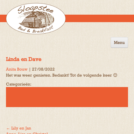
Menu
Home
Linda en Dave
de B&B
Anita Bouw
|
27/08/2022
Het was weer genieten. Bedankt! Tot de volgende keer 😊
Omgeving
Categorieën:
Activiteiten
Gastenboek
Reserveren
Contact
←
Lily en Jan
Bericht