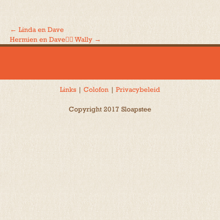
←
Linda en Dave
Bericht
Hermien en Dave🐕‍🦺 Wally
→
navigatie
Links
|
Colofon
|
Privacybeleid
Copyright 2017 Sloapstee