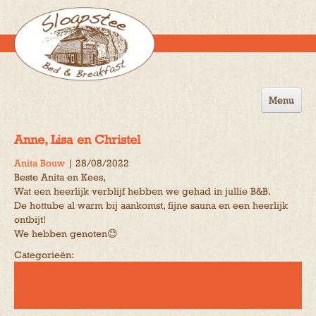
Menu
Home
Anne, Lisa en Christel
de B&B
Anita Bouw
|
28/08/2022
Beste Anita en Kees,
Omgeving
Wat een heerlijk verblijf hebben we gehad in jullie B&B.
De hottube al warm bij aankomst, fijne sauna en een heerlijk
Activiteiten
ontbijt!
We hebben genoten😊
Gastenboek
Categorieën:
Reserveren
Contact