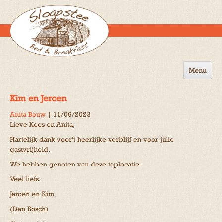
Menu
Home
Kim en Jeroen
de B&B
Anita Bouw
|
11/06/2023
Lieve Kees en Anita,
Omgeving
Hartelijk dank voor’t heerlijke verblijf en voor julie
Activiteiten
gastvrijheid.
We hebben genoten van deze toplocatie.
Gastenboek
Veel liefs,
Reserveren
Jeroen en Kim
Contact
(Den Bosch)