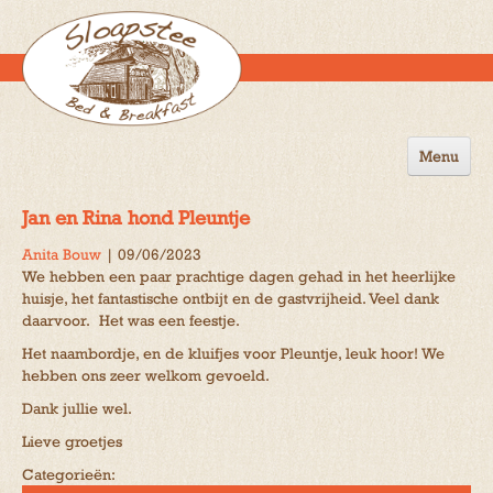
Menu
Home
Jan en Rina hond Pleuntje
de B&B
Anita Bouw
|
09/06/2023
We hebben een paar prachtige dagen gehad in het heerlijke
Omgeving
huisje, het fantastische ontbijt en de gastvrijheid. Veel dank
daarvoor. Het was een feestje.
Activiteiten
Het naambordje, en de kluifjes voor Pleuntje, leuk hoor! We
Gastenboek
hebben ons zeer welkom gevoeld.
Dank jullie wel.
Reserveren
Lieve groetjes
Contact
Categorieën: