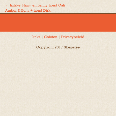
←
Lutske, Harm en Lenny hond Cali
Bericht
Amber & Ilona + hond Dirk
→
navigatie
Links
|
Colofon
|
Privacybeleid
Copyright 2017 Sloapstee