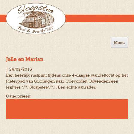
Menu
Home
Jelle en Marian
de B&B
|
24/07/2015
Een heerlijk rustpunt tijdens onze 4-daagse wandeltocht op het
Omgeving
Pieterpad van Groningen naar Coevorden. Bovendien een
lekkere \”\”Sloapstee\”\”. Een echte aanrader.
Activiteiten
Categorieën:
Gastenboek
Reserveren
Contact