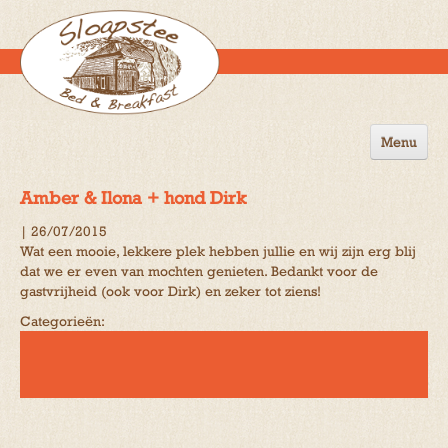
Menu
Home
Amber & Ilona + hond Dirk
de B&B
|
26/07/2015
Wat een mooie, lekkere plek hebben jullie en wij zijn erg blij
Omgeving
dat we er even van mochten genieten. Bedankt voor de
gastvrijheid (ook voor Dirk) en zeker tot ziens!
Activiteiten
Categorieën:
Gastenboek
Reserveren
Contact