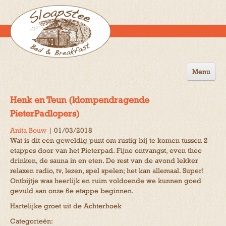
Menu
Home
Henk en Teun (klompendragende
de B&B
PieterPadlopers)
Anita Bouw
|
01/03/2018
Omgeving
Wat is dit een geweldig punt om rustig bij te komen tussen 2
etappes door van het Pieterpad. Fijne ontvangst, even thee
Activiteiten
drinken, de sauna in en eten. De rest van de avond lekker
relaxen radio, tv, lezen, spel spelen; het kan allemaal. Super!
Gastenboek
Ontbijtje was heerlijk en ruim voldoende we kunnen goed
gevuld aan onze 6e etappe beginnen.
Reserveren
Hartelijke groet uit de Achterhoek
Contact
Categorieën: