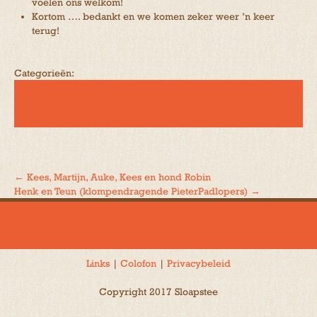
voelen ons welkom!
Kortom …. bedankt en we komen zeker weer ’n keer
terug!
Categorieën:
←
Kees, Martijn, Auke, Kees en hond Robin
Bericht
Henk en Teun (klompendragende PieterPadlopers)
→
navigatie
Links
|
Colofon
|
Privacybeleid
Copyright 2017 Sloapstee