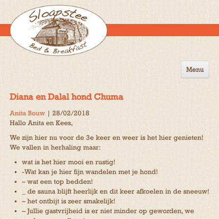
Menu
Home
Diana en Dalal hond Chuma
de B&B
Anita Bouw
|
28/02/2018
Hallo Anita en Kees,
Omgeving
We zijn hier nu voor de 3e keer en weer is het hier genieten!
Activiteiten
We vallen in herhaling maar:
wat is het hier mooi en rustig!
Gastenboek
-Wat kan je hier fijn wandelen met je hond!
– wat een top bedden!
Reserveren
_ de sauna blijft heerlijk en dit keer afkoelen in de sneeuw!
– het ontbijt is zeer smakelijk!
Contact
– Jullie gastvrijheid is er niet minder op geworden, we