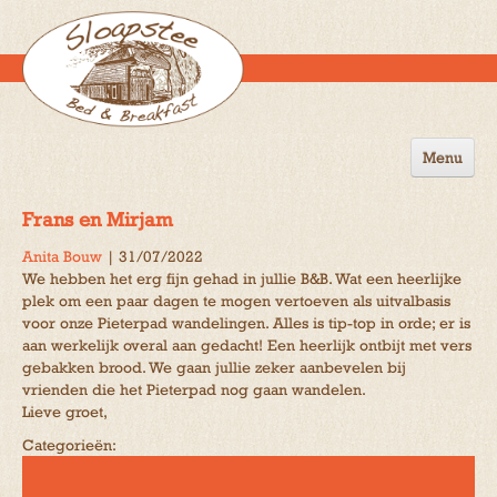
Menu
Home
Frans en Mirjam
de B&B
Anita Bouw
|
31/07/2022
We hebben het erg fijn gehad in jullie B&B. Wat een heerlijke
Omgeving
plek om een paar dagen te mogen vertoeven als uitvalbasis
voor onze Pieterpad wandelingen. Alles is tip-top in orde; er is
Activiteiten
aan werkelijk overal aan gedacht! Een heerlijk ontbijt met vers
gebakken brood. We gaan jullie zeker aanbevelen bij
Gastenboek
vrienden die het Pieterpad nog gaan wandelen.
Lieve groet,
Reserveren
Categorieën:
Contact