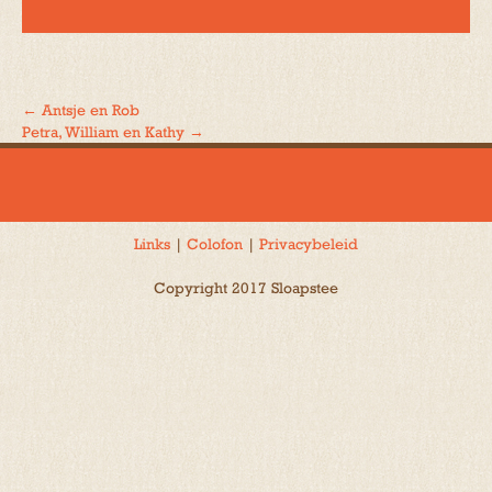
←
Antsje en Rob
Bericht
Petra, William en Kathy
→
navigatie
Links
|
Colofon
|
Privacybeleid
Copyright 2017 Sloapstee