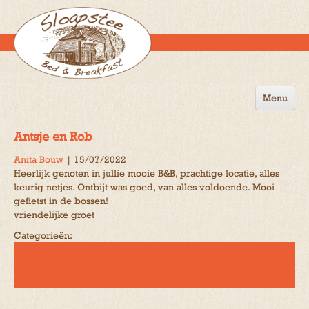
Menu
Home
Antsje en Rob
de B&B
Anita Bouw
|
15/07/2022
Heerlijk genoten in jullie mooie B&B, prachtige locatie, alles
Omgeving
keurig netjes. Ontbijt was goed, van alles voldoende. Mooi
gefietst in de bossen!
Activiteiten
vriendelijke groet
Gastenboek
Categorieën:
Reserveren
Contact