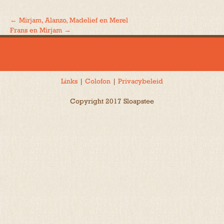
←
Mirjam, Alanzo, Madelief en Merel
Bericht
Frans en Mirjam
→
navigatie
Links
|
Colofon
|
Privacybeleid
Copyright 2017 Sloapstee