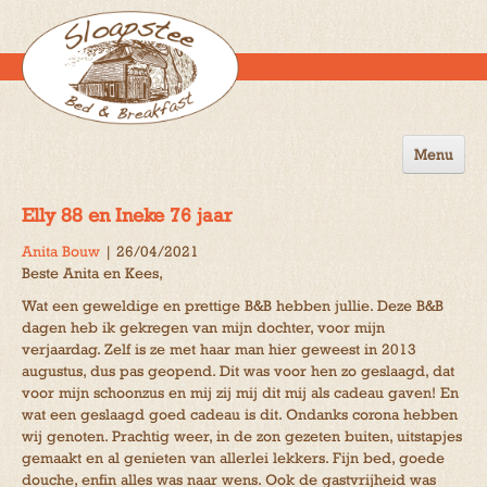
Menu
Home
Elly 88 en Ineke 76 jaar
de B&B
Anita Bouw
|
26/04/2021
Beste Anita en Kees,
Omgeving
Wat een geweldige en prettige B&B hebben jullie. Deze B&B
Activiteiten
dagen heb ik gekregen van mijn dochter, voor mijn
verjaardag. Zelf is ze met haar man hier geweest in 2013
Gastenboek
augustus, dus pas geopend. Dit was voor hen zo geslaagd, dat
voor mijn schoonzus en mij zij mij dit mij als cadeau gaven! En
Reserveren
wat een geslaagd goed cadeau is dit. Ondanks corona hebben
wij genoten. Prachtig weer, in de zon gezeten buiten, uitstapjes
Contact
gemaakt en al genieten van allerlei lekkers. Fijn bed, goede
douche, enfin alles was naar wens. Ook de gastvrijheid was