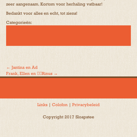
zeer aangenaam. Kortom voor herhaling vatbaar!
Bedankt voor alles en echt, tot ziens!
Categorieën:
←
Jantina en Ad
Bericht
Frank, Ellen en 🐕‍🦺Rinus
→
navigatie
Links
|
Colofon
|
Privacybeleid
Copyright 2017 Sloapstee