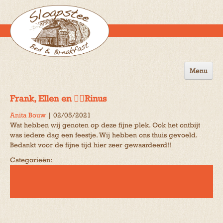
Menu
Home
Frank, Ellen en 🐕‍🦺Rinus
de B&B
Anita Bouw
|
02/05/2021
Wat hebben wij genoten op deze fijne plek. Ook het ontbijt
Omgeving
was iedere dag een feestje. Wij hebben ons thuis gevoeld.
Bedankt voor de fijne tijd hier zeer gewaardeerd!!
Activiteiten
Categorieën:
Gastenboek
Reserveren
Contact