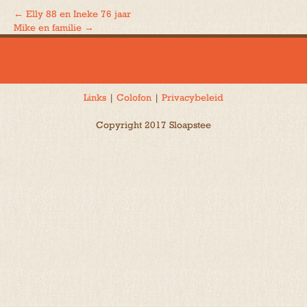
←
Elly 88 en Ineke 76 jaar
Bericht
Mike en familie
→
navigatie
Links
|
Colofon
|
Privacybeleid
Copyright 2017 Sloapstee