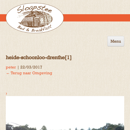
Menu
Home
heide-schoonloo-drenthe[1]
de B&B
peter
|
22/03/2017
←
Terug naar Omgeving
Omgeving
Activiteiten
›
Gastenboek
Reserveren
Contact