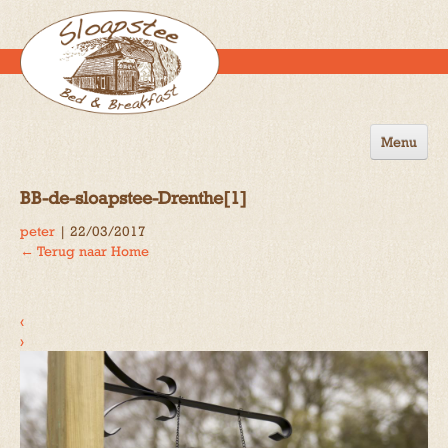
Menu
Home
BB-de-sloapstee-Drenthe[1]
de B&B
peter
|
22/03/2017
←
Terug naar Home
Omgeving
Activiteiten
‹
Gastenboek
›
Reserveren
Contact