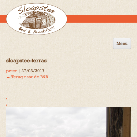
Menu
Home
sloapstee-terras
de B&B
peter
|
27/03/2017
←
Terug naar de B&B
Omgeving
Activiteiten
‹
Gastenboek
›
Reserveren
Contact