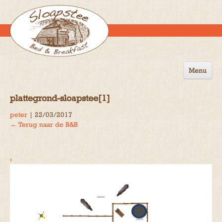
Menu
Home
plattegrond-sloapstee[1]
de B&B
peter
|
22/03/2017
←
Terug naar de B&B
Omgeving
Activiteiten
›
Gastenboek
Reserveren
Contact