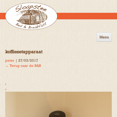
Menu
Home
koffiezetapparaat
de B&B
peter
|
27/03/2017
←
Terug naar de B&B
Omgeving
Activiteiten
‹
Gastenboek
›
Reserveren
Contact