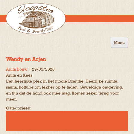
Menu
Home
Wendy en Arjen
de B&B
Anita Bouw
|
29/05/2020
Anita en Kees
Omgeving
Een heerlijke plek in het mooie Drenthe. Heerlijke ruimte,
sauna, hottube om lekker op te laden. Geweldige omgeving,
Activiteiten
en fijn dat de hond ook mee mag. Komen zeker terug voor
meer.
Gastenboek
Categorieën:
Reserveren
Contact