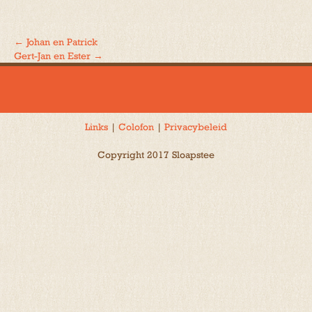
←
Johan en Patrick
Bericht
Gert-Jan en Ester
→
navigatie
Links
|
Colofon
|
Privacybeleid
Copyright 2017 Sloapstee