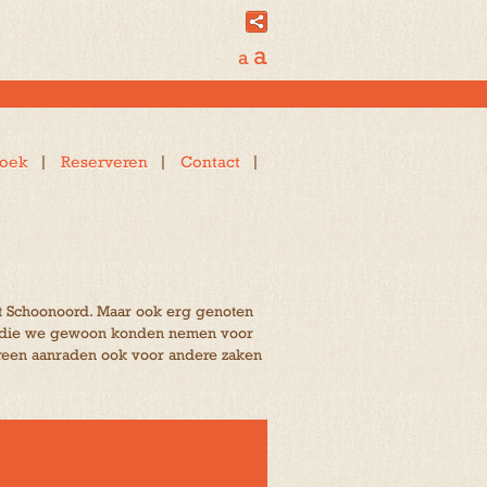
a
a
oek
Reserveren
Contact
ot Schoonoord. Maar ook erg genoten
djes die we gewoon konden nemen voor
edereen aanraden ook voor andere zaken