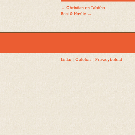
←
Christian en Tabitha
Bericht
Resi & Havlie
→
navigatie
Links
|
Colofon
|
Privacybeleid