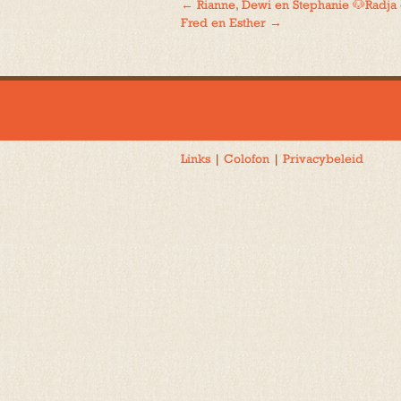
←
Rianne, Dewi en Stephanie 🐶Radja
Bericht
Fred en Esther
→
navigatie
Links
|
Colofon
|
Privacybeleid