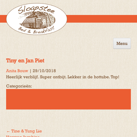
Menu
Home
Tiny en Jan Piet
de B&B
Anita Bouw
|
29/10/2018
Heerlijk verblijf. Super ontbijt. Lekker in de hottube. Top!
Omgeving
Categorieën:
Activiteiten
Gastenboek
Reserveren
Contact
←
Tine & Yung Lie
Bericht