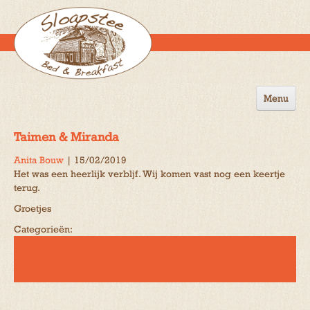
Menu
Home
Taimen & Miranda
de B&B
Anita Bouw
|
15/02/2019
Het was een heerlijk verbljf. Wij komen vast nog een keertje
Omgeving
terug.
Activiteiten
Groetjes
Categorieën:
Gastenboek
Reserveren
Contact