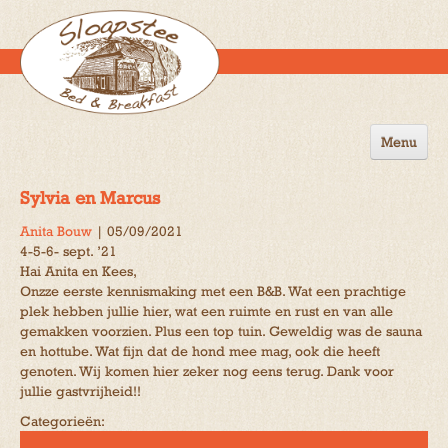
Menu
Home
Sylvia en Marcus
de B&B
Anita Bouw
|
05/09/2021
4-5-6- sept. ’21
Omgeving
Hai Anita en Kees,
Onzze eerste kennismaking met een B&B. Wat een prachtige
Activiteiten
plek hebben jullie hier, wat een ruimte en rust en van alle
gemakken voorzien. Plus een top tuin. Geweldig was de sauna
Gastenboek
en hottube. Wat fijn dat de hond mee mag, ook die heeft
genoten. Wij komen hier zeker nog eens terug. Dank voor
Reserveren
jullie gastvrijheid!!
Contact
Categorieën: