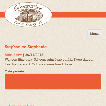
Menu
Home
Stephan en Stephanie
de B&B
Anita Bouw
|
30/11/2018
Wat een fijne plek. Schoon, ruim, luxe en fris. Twee dagen
Omgeving
heerlijk gerelaxt. Ook voor onze hond Steve.
Activiteiten
Categorieën:
Gastenboek
Reserveren
Contact