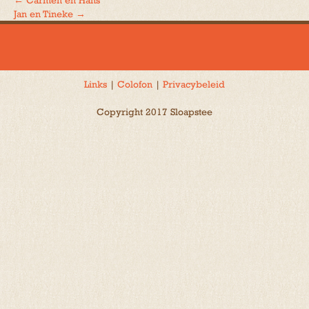
←
Carmen en Hans
Bericht
Jan en Tineke
→
navigatie
Links
|
Colofon
|
Privacybeleid
Copyright 2017 Sloapstee