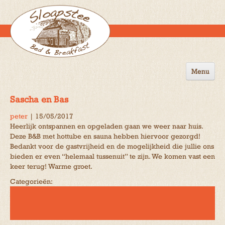
Menu
Home
Sascha en Bas
de B&B
peter
|
15/05/2017
Heerlijk ontspannen en opgeladen gaan we weer naar huis.
Omgeving
Deze B&B met hottube en sauna hebben hiervoor gezorgd!
Bedankt voor de gastvrijheid en de mogelijkheid die jullie ons
Activiteiten
bieden er even “helemaal tussenuit” te zijn. We komen vast een
keer terug! Warme groet.
Gastenboek
Categorieën:
Reserveren
Contact