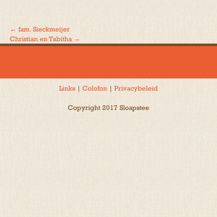
←
fam. Sieckmeijer
Bericht
Christian en Tabitha
→
navigatie
Links
|
Colofon
|
Privacybeleid
Copyright 2017 Sloapstee