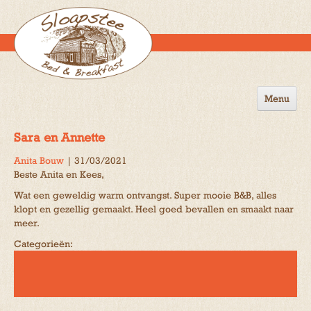
Menu
Home
Sara en Annette
de B&B
Anita Bouw
|
31/03/2021
Beste Anita en Kees,
Omgeving
Wat een geweldig warm ontvangst. Super mooie B&B, alles
Activiteiten
klopt en gezellig gemaakt. Heel goed bevallen en smaakt naar
meer.
Gastenboek
Categorieën:
Reserveren
Contact