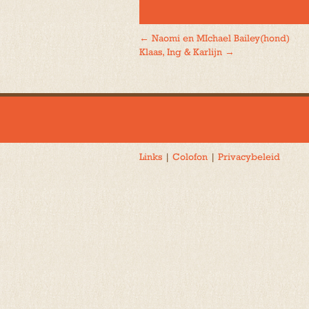
←
Naomi en MIchael Bailey(hond)
Bericht
Klaas, Ing & Karlijn
→
navigatie
Links
|
Colofon
|
Privacybeleid