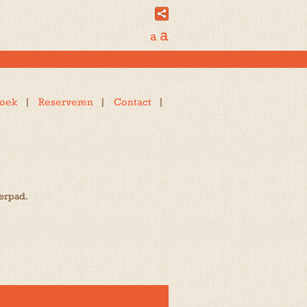
a
a
oek
Reserveren
Contact
terpad.