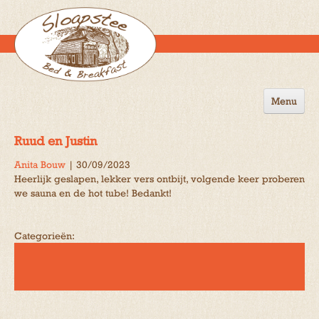
Menu
Home
Ruud en Justin
de B&B
Anita Bouw
|
30/09/2023
Heerlijk geslapen, lekker vers ontbijt, volgende keer proberen
Omgeving
we sauna en de hot tube! Bedankt!
Activiteiten
Categorieën:
Gastenboek
Reserveren
Contact