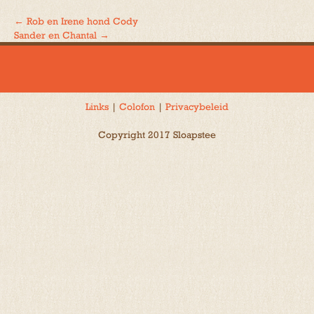
←
Rob en Irene hond Cody
Bericht
Sander en Chantal
→
navigatie
Links
|
Colofon
|
Privacybeleid
Copyright 2017 Sloapstee