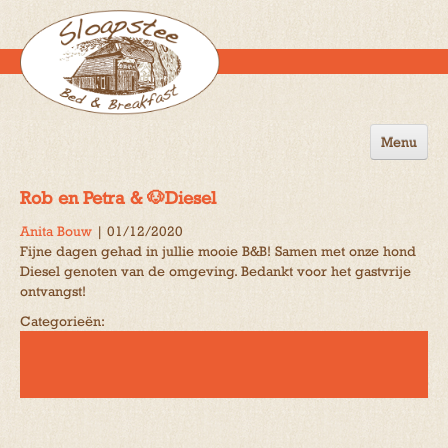
Menu
Home
Rob en Petra & 🐶Diesel
de B&B
Anita Bouw
|
01/12/2020
Fijne dagen gehad in jullie mooie B&B! Samen met onze hond
Omgeving
Diesel genoten van de omgeving. Bedankt voor het gastvrije
ontvangst!
Activiteiten
Categorieën:
Gastenboek
Reserveren
Contact