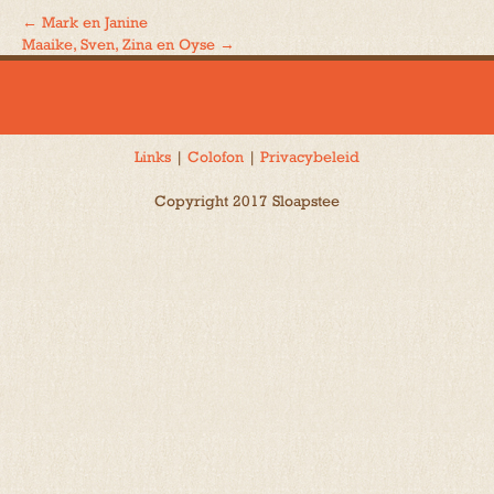
←
Mark en Janine
Bericht
Maaike, Sven, Zina en Oyse
→
navigatie
Links
|
Colofon
|
Privacybeleid
Copyright 2017 Sloapstee