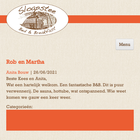
Menu
Home
Rob en Martha
de B&B
Anita Bouw
|
26/06/2021
Beste Kees en Anita,
Omgeving
Wat een hartelijk welkom. Een fantastische B&B. Dit is puur
verwennerij. De sauna, hottube, wat ontspannend. Wie weet
Activiteiten
komen we gauw een keer weer.
Gastenboek
Categorieën:
Reserveren
Contact