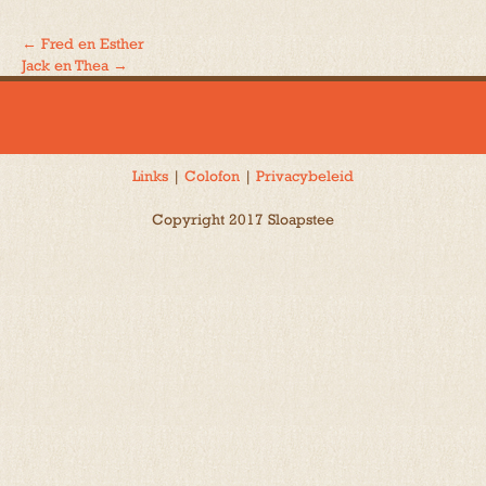
←
Fred en Esther
Bericht
Jack en Thea
→
navigatie
Links
|
Colofon
|
Privacybeleid
Copyright 2017 Sloapstee