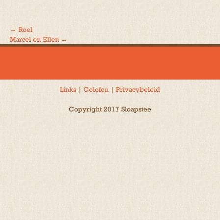
←
Roel
Bericht
Marcel en Ellen
→
navigatie
Links
|
Colofon
|
Privacybeleid
Copyright 2017 Sloapstee