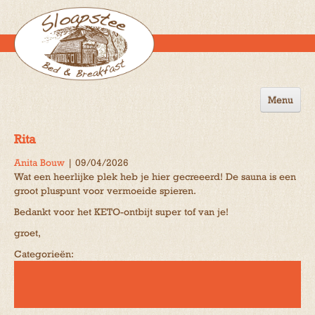
Menu
Home
Rita
de B&B
Anita Bouw
|
09/04/2026
Wat een heerlijke plek heb je hier gecreeerd! De sauna is een
Omgeving
groot pluspunt voor vermoeide spieren.
Activiteiten
Bedankt voor het KETO-ontbijt super tof van je!
groet,
Gastenboek
Categorieën:
Reserveren
Contact