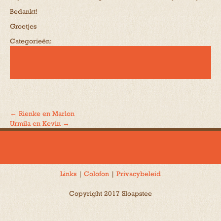
Bedankt!
Groetjes
Categorieën:
←
Rienke en Marlon
Bericht
Urmila en Kevin
→
navigatie
Links
|
Colofon
|
Privacybeleid
Copyright 2017 Sloapstee