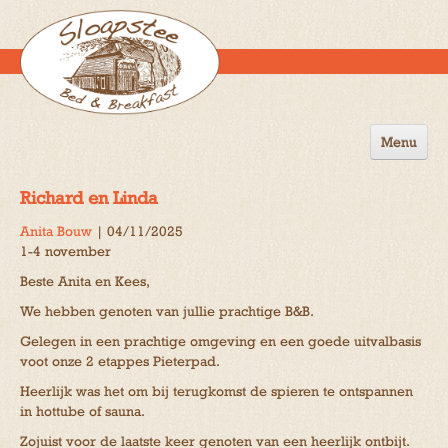
Menu
Home
Richard en Linda
de B&B
Anita Bouw
|
04/11/2025
1-4 november
Omgeving
Beste Anita en Kees,
Activiteiten
We hebben genoten van jullie prachtige B&B.
Gastenboek
Gelegen in een prachtige omgeving en een goede uitvalbasis
voot onze 2 etappes Pieterpad.
Reserveren
Heerlijk was het om bij terugkomst de spieren te ontspannen
in hottube of sauna.
Contact
Zojuist voor de laatste keer genoten van een heerlijk ontbijt.