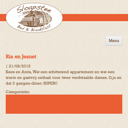
Menu
Home
Ria en Jeanet
de B&B
|
21/08/2015
Kees en Anita, Wat een schitterend appartement en wat een
Omgeving
warm en gastvrij onthaal voor twee verdwaalde dames. O,ja en
dat 3 gangen-diner: SUPER!!
Activiteiten
Categorieën:
Gastenboek
Reserveren
Contact