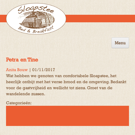
Menu
Home
Petra en Tine
de B&B
Anita Bouw
|
01/11/2017
Wat hebben we genoten van comfortabele Sloapstee, het
Omgeving
heerlijk ontbijt met het verse brood en de omgeving. Bedankt
voor de gastvrijheid en wellicht tot ziens. Groet van de
Activiteiten
wandelende zussen.
Gastenboek
Categorieën:
Reserveren
Contact