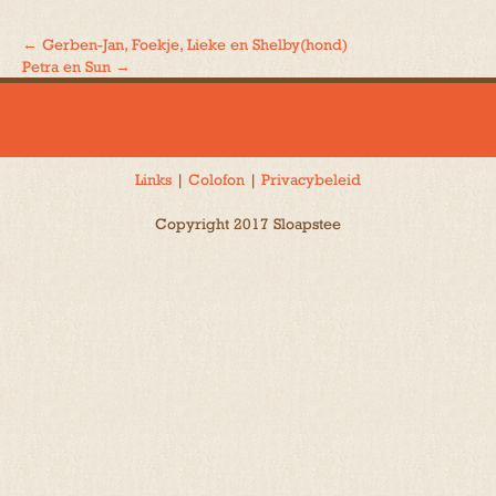
←
Gerben-Jan, Foekje, Lieke en Shelby(hond)
Bericht
Petra en Sun
→
navigatie
Links
|
Colofon
|
Privacybeleid
Copyright 2017 Sloapstee