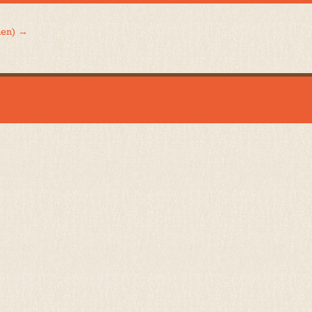
nen)
→