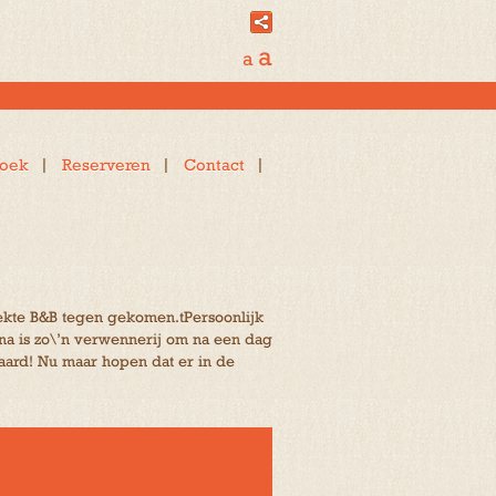
a
a
oek
Reserveren
Contact
rfekte B&B tegen gekomen.tPersoonlijk
auna is zo\’n verwennerij om na een dag
waard! Nu maar hopen dat er in de