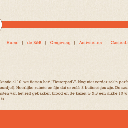
Home
de B&B
Omgeving
Activiteiten
Gastenb
akantie al 10, we fietsen het\”Fietserpad\”. Nog niet eerder zo\’n pe
ordje!). Heerlijke ruimte en fijn dat er zelfs 2 buitenzitjes zijn. De s
Genoten van het zelf gebakken brood en de kazen. B & B een dikke 10 
is.