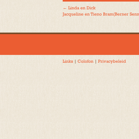
←
Linda en Dick
Bericht
Jacqueline en Tieno Bram(Berner Sen
navigatie
Links
|
Colofon
|
Privacybeleid