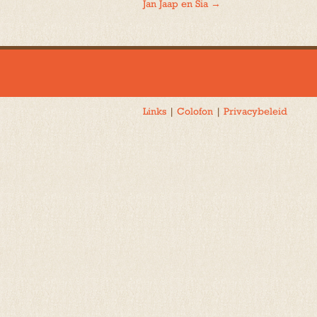
Jan Jaap en Sia
→
navigatie
Links
|
Colofon
|
Privacybeleid