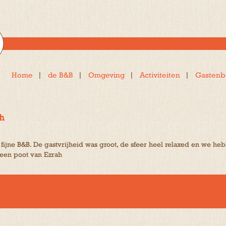
Home
de B&B
Omgeving
Activiteiten
Gastenb
h
ijne B&B. De gastvrijheid was groot, de sfeer heel relaxed en we he
een poot van Ezrah