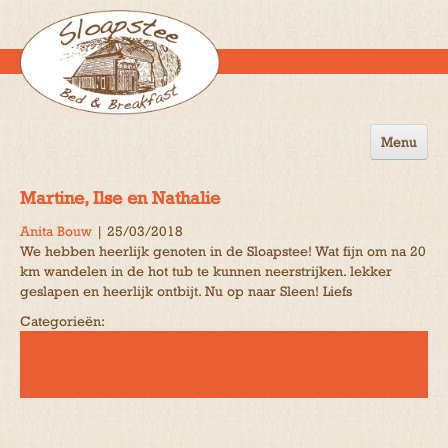
Menu
Home
Martine, Ilse en Nathalie
de B&B
Anita Bouw
|
25/03/2018
We hebben heerlijk genoten in de Sloapstee! Wat fijn om na 20
Omgeving
km wandelen in de hot tub te kunnen neerstrijken. lekker
geslapen en heerlijk ontbijt. Nu op naar Sleen! Liefs
Activiteiten
Categorieën:
Gastenboek
Reserveren
Contact