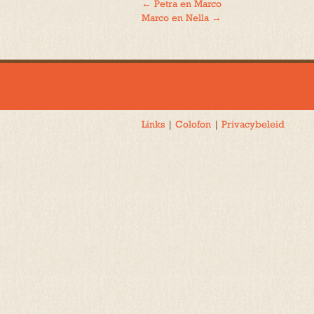
←
Petra en Marco
Bericht
Marco en Nella
→
navigatie
Links
|
Colofon
|
Privacybeleid