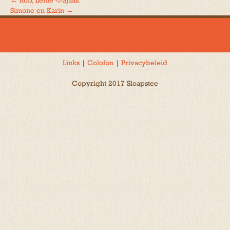
←
Rob, Lenie 🐶Sjaak
Bericht
Simone en Karin
→
navigatie
Links
|
Colofon
|
Privacybeleid
Copyright 2017 Sloapstee