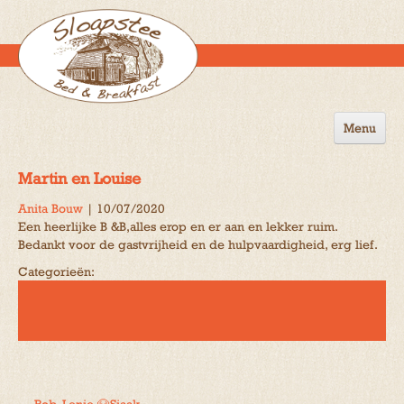
Menu
Home
Martin en Louise
de B&B
Anita Bouw
|
10/07/2020
Een heerlijke B &B,alles erop en er aan en lekker ruim.
Omgeving
Bedankt voor de gastvrijheid en de hulpvaardigheid, erg lief.
Activiteiten
Categorieën:
Gastenboek
Reserveren
Contact