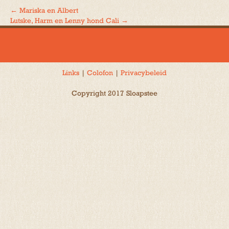
←
Mariska en Albert
Bericht
Lutske, Harm en Lenny hond Cali
→
navigatie
Links
|
Colofon
|
Privacybeleid
Copyright 2017 Sloapstee