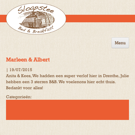
Menu
Home
Marleen & Albert
de B&B
|
19/07/2015
Anita & Kees, We hadden een super verlof hier in Drenthe, Julie
Omgeving
hebben een 3 sterren B&B. We voelenons hier echt thuis.
Bedankt voor alles!
Activiteiten
Categorieën:
Gastenboek
Reserveren
Contact