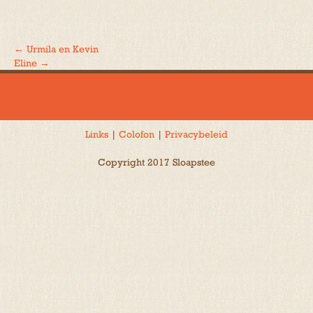
←
Urmila en Kevin
Bericht
Eline
→
navigatie
Links
|
Colofon
|
Privacybeleid
Copyright 2017 Sloapstee