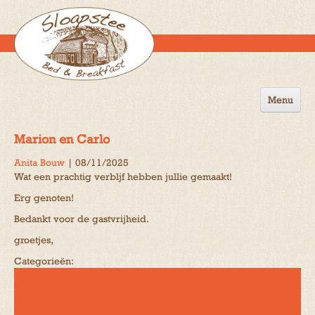
Menu
Home
Marion en Carlo
de B&B
Anita Bouw
|
08/11/2025
Wat een prachtig verbljf hebben jullie gemaakt!
Omgeving
Erg genoten!
Activiteiten
Bedankt voor de gastvrijheid.
Gastenboek
groetjes,
Categorieën:
Reserveren
Contact