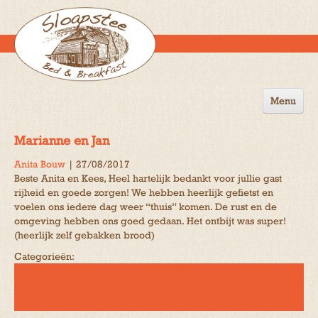
Menu
Home
Marianne en Jan
de B&B
Anita Bouw
|
27/08/2017
Beste Anita en Kees, Heel hartelijk bedankt voor jullie gast
Omgeving
rijheid en goede zorgen! We hebben heerlijk gefietst en
voelen ons iedere dag weer “thuis” komen. De rust en de
Activiteiten
omgeving hebben ons goed gedaan. Het ontbijt was super!
(heerlijk zelf gebakken brood)
Gastenboek
Categorieën:
Reserveren
Contact