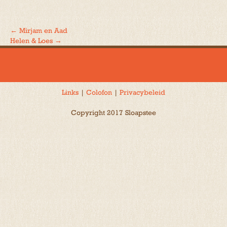
←
Mirjam en Aad
Bericht
Helen & Loes
→
navigatie
Links
|
Colofon
|
Privacybeleid
Copyright 2017 Sloapstee