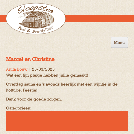
Menu
Home
Marcel en Christine
de B&B
Anita Bouw
|
25/03/2025
Wat een fijn plekje hebben jullie gemaakt!
Omgeving
Overdag sauna en ’s avonds heerlijk met een wijntje in de
Activiteiten
hottube. Feestje!
Dank voor de goede zorgen.
Gastenboek
Categorieën:
Reserveren
Contact