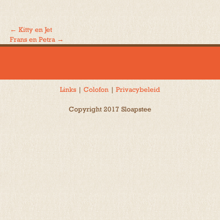
←
Kitty en Jet
Bericht
Frans en Petra
→
navigatie
Links
|
Colofon
|
Privacybeleid
Copyright 2017 Sloapstee