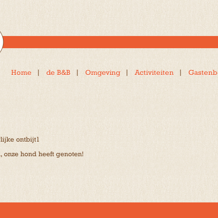
Home
de B&B
Omgeving
Activiteiten
Gastenb
ijke ontbijt1
jn, onze hond heeft genoten!