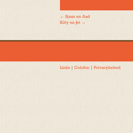
←
Sjaan en Aad
Bericht
Kitty en Jet
→
navigatie
Links
|
Colofon
|
Privacybeleid