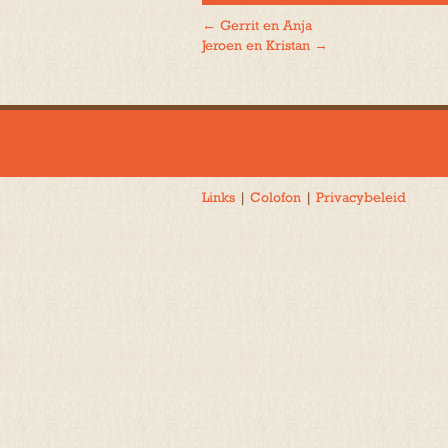
←
Gerrit en Anja
Bericht
Jeroen en Kristan
→
navigatie
Links
|
Colofon
|
Privacybeleid