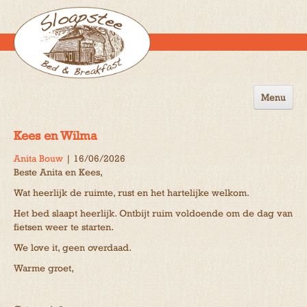
Menu
Home
Kees en Wilma
de B&B
Anita Bouw
|
16/06/2026
Beste Anita en Kees,
Omgeving
Wat heerlijk de ruimte, rust en het hartelijke welkom.
Activiteiten
Het bed slaapt heerlijk. Ontbijt ruim voldoende om de dag van
fietsen weer te starten.
Gastenboek
We love it, geen overdaad.
Reserveren
Warme groet,
Contact