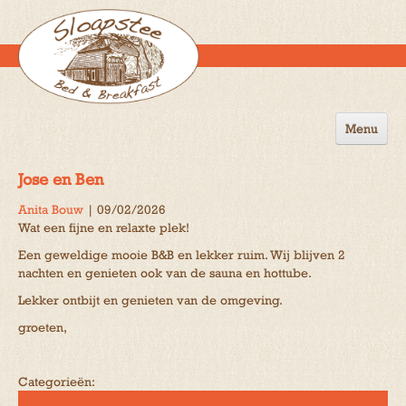
Menu
Home
Jose en Ben
de B&B
Anita Bouw
|
09/02/2026
Wat een fijne en relaxte plek!
Omgeving
Een geweldige mooie B&B en lekker ruim. Wij blijven 2
Activiteiten
nachten en genieten ook van de sauna en hottube.
Lekker ontbijt en genieten van de omgeving.
Gastenboek
groeten,
Reserveren
Contact
Categorieën: